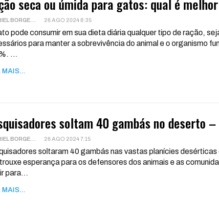
ção seca ou úmida para gatos: qual é melhor 
GABRIEL BORGES
26 AGO 2024 8:35
to pode consumir em sua dieta diária qualquer tipo de ração, sej
ssários para manter a sobrevivência do animal e o organismo f
0%.
…
 MAIS...
squisadores soltam 40 gambás no deserto – 
GABRIEL BORGES
26 AGO 2024 7:15
uisadores soltaram 40 gambás nas vastas planícies desérticas d
trouxe esperança para os defensores dos animais e as comunida
ir para
…
 MAIS...