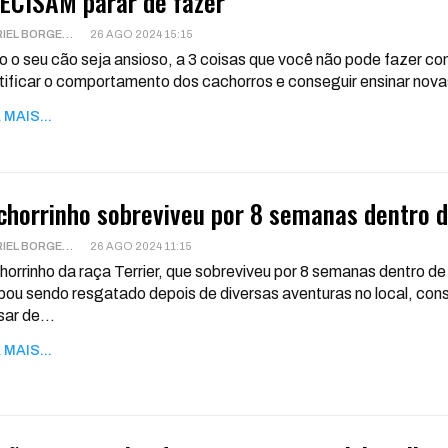
ECISAM parar de fazer
GABRIEL BORGES
26 AGO 2024 15:15
 o seu cão seja ansioso, a 3 coisas que você não pode fazer com
tificar o comportamento dos cachorros e conseguir ensinar nova
 MAIS...
chorrinho sobreviveu por 8 semanas dentro 
GABRIEL BORGES
26 AGO 2024 11:15
orrinho da raça Terrier, que sobreviveu por 8 semanas dentr
ou sendo resgatado depois de diversas aventuras no local, conse
sar de
…
 MAIS...