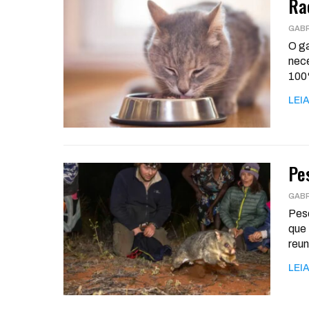
Ra
O ga
nece
10
LEIA
Pe
Pesq
que 
reun
LEIA