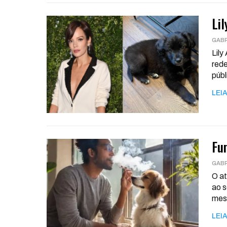
Lil
Lily
rede
públ
LEIA
Fu
O at
ao s
me
LEIA