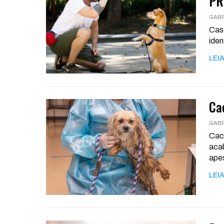
PR
Caso
iden
LEIA
Ca
Cach
acab
ape
LEIA