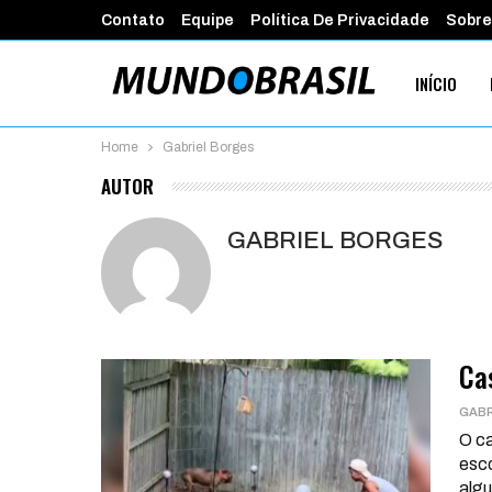
Contato
Equipe
Política De Privacidade
Sobre
INÍCIO
Home
Gabriel Borges
PROGRAMA
AUTOR
GABRIEL BORGES
Ca
O ca
esco
alg