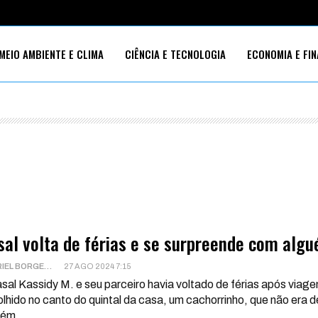
MEIO AMBIENTE E CLIMA
CIÊNCIA E TECNOLOGIA
ECONOMIA E FI
S SOCIAIS
sal volta de férias e se surpreende com algu
GABRIEL BORGES
27 AGO 2024 7:15
sal Kassidy M. e seu parceiro havia voltado de férias após viag
lhido no canto do quintal da casa, um cachorrinho, que não era
uém
…