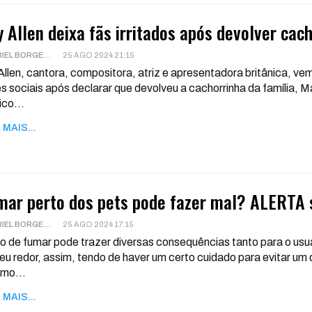
y Allen deixa fãs irritados após devolver cac
GABRIEL BORGES
25 AGO 2024 21:15
 Allen, cantora, compositora, atriz e apresentadora britânica, v
s sociais após declarar que devolveu a cachorrinha da família, M
ico
…
 MAIS...
mar perto dos pets pode fazer mal? ALERTA s
GABRIEL BORGES
25 AGO 2024 17:15
o de fumar pode trazer diversas consequências tanto para o usuá
eu redor, assim, tendo de haver um certo cuidado para evitar um 
smo
…
 MAIS...