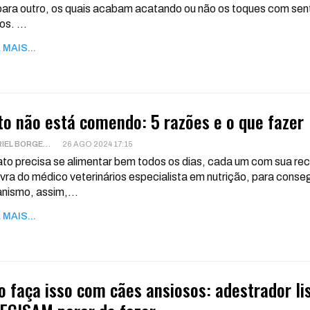
ara outro, os quais acabam acatando ou não os toques com sent
nos.
…
 MAIS...
to não está comendo: 5 razões e o que fazer
GABRIEL BORGES
26 AGO 2024 17:15
to precisa se alimentar bem todos os dias, cada um com sua r
vra do médico veterinários especialista em nutrição, para conseg
anismo, assim,
…
 MAIS...
o faça isso com cães ansiosos: adestrador li