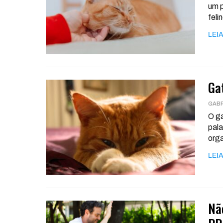
um p
feli
LEIA
Ga
O ga
pala
org
LEIA
Nã