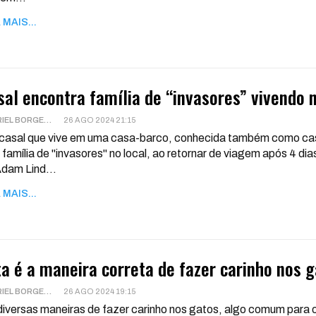
 MAIS...
sal encontra família de “invasores” vivendo 
GABRIEL BORGES
26 AGO 2024 21:15
asal que vive em uma casa-barco, conhecida também como casa
família de "invasores" no local, ao retornar de viagem após 4 di
Adam Lind
…
 MAIS...
ta é a maneira correta de fazer carinho nos 
GABRIEL BORGES
26 AGO 2024 19:15
iversas maneiras de fazer carinho nos gatos, algo comum para o