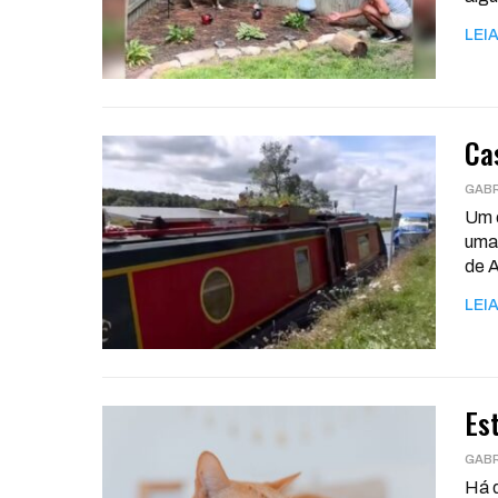
LEIA
Ca
Um c
uma 
de 
LEIA
Es
Há d