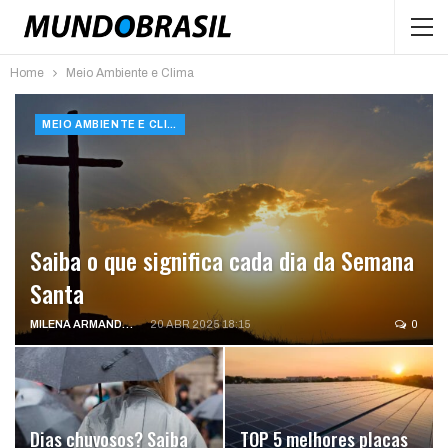
Home
Meio Ambiente e Clima
MEIO AMBIENTE E CLIMA
Saiba o que significa cada dia da Semana
Santa
MILENA ARMANDO
20 ABR 2025 18:15
0
Dias chuvosos? Saiba
TOP 5 melhores placas