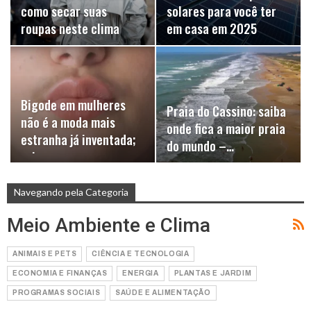
como secar suas
solares para você ter
roupas neste clima
em casa em 2025
Bigode em mulheres
Praia do Cassino: saiba
não é a moda mais
onde fica a maior praia
estranha já inventada;
do mundo –…
veja…
Navegando pela Categoria
Meio Ambiente e Clima
ANIMAIS E PETS
CIÊNCIA E TECNOLOGIA
ECONOMIA E FINANÇAS
ENERGIA
PLANTAS E JARDIM
PROGRAMAS SOCIAIS
SAÚDE E ALIMENTAÇÃO