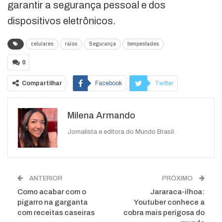
garantir a segurança pessoal e dos
dispositivos eletrônicos.
celulares
raios
Segurança
tempestades
0
Compartilhar
Facebook
Twitter
Google+
ReddIt
Milena Armando
WhatsApp
Pinterest
O email
Jornalista e editora do Mundo Brasil.
ANTERIOR
PRÓXIMO
Como acabar com o
Jararaca-ilhoa:
pigarro na garganta
Youtuber conhece a
com receitas caseiras
cobra mais perigosa do