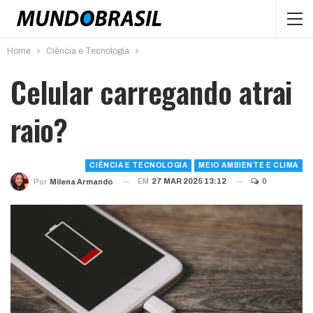
Home
Ciência e Tecnologia
Celular carregando atrai
raio?
CIÊNCIA E TECNOLOGIA
MEIO AMBIENTE E CLIMA
EM
27 MAR 2025 13:12
0
Por
Milena Armando