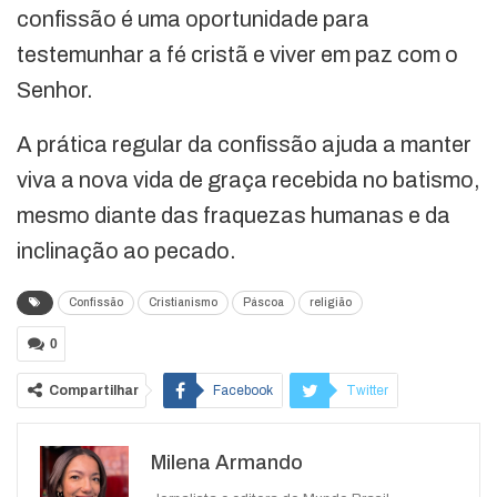
confissão é uma oportunidade para
testemunhar a fé cristã e viver em paz com o
Senhor.
A prática regular da confissão ajuda a manter
viva a nova vida de graça recebida no batismo,
mesmo diante das fraquezas humanas e da
inclinação ao pecado.
Confissão
Cristianismo
Páscoa
religião
0
Compartilhar
Facebook
Twitter
Google+
ReddIt
Milena Armando
WhatsApp
Pinterest
O email