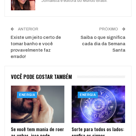
Jornalista e editora do Mundo Brasil.
ANTERIOR
PRÓXIMO
Existe um jeito certo de
Saiba o que significa
tomar banho e você
cada dia da Semana
provavelmente faz
Santa
errado!
VOCÊ PODE GOSTAR TAMBÉM
ENERGIA
ENERGIA
Se você tem mania de roer
Sorte para todos os lados:
as unhas, isso pode
confira os signos