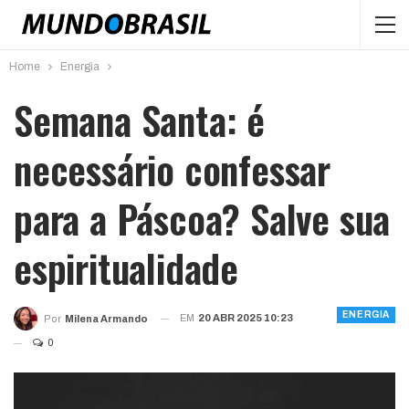
Home
Energia
Semana Santa: é
necessário confessar
para a Páscoa? Salve sua
espiritualidade
ENERGIA
EM
20 ABR 2025 10:23
Por
Milena Armando
0