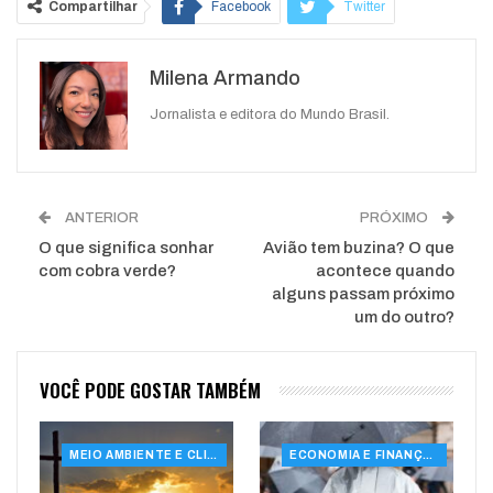
Compartilhar
Facebook
Twitter
Google+
ReddIt
Milena Armando
WhatsApp
Pinterest
O email
Jornalista e editora do Mundo Brasil.
ANTERIOR
PRÓXIMO
O que significa sonhar
Avião tem buzina? O que
com cobra verde?
acontece quando
alguns passam próximo
um do outro?
VOCÊ PODE GOSTAR TAMBÉM
MEIO AMBIENTE E CLIMA
ECONOMIA E FINANÇAS