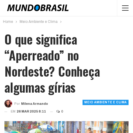
Home
Meio Ambiente e Clima
O que significa
“Aperreado” no
Nordeste? Conheça
algumas gírias
MEIO AMBIENTE E CLIMA
Por
Milena Armando
EM
26 MAR 2025 8:11
0