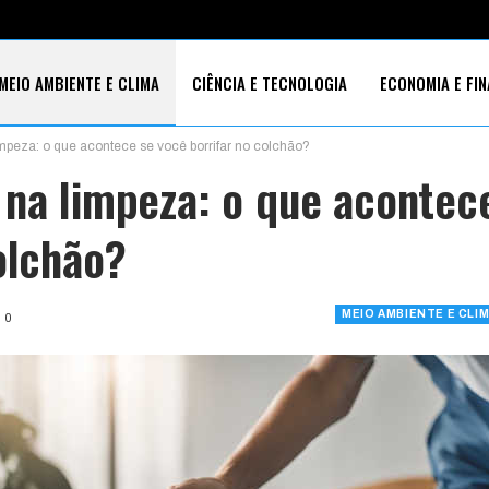
MEIO AMBIENTE E CLIMA
CIÊNCIA E TECNOLOGIA
ECONOMIA E FI
mpeza: o que acontece se você borrifar no colchão?
S SOCIAIS
 na limpeza: o que acontec
olchão?
MEIO AMBIENTE E CLI
0