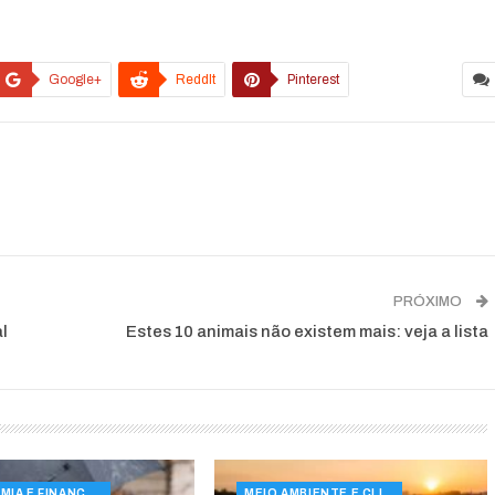
Google+
ReddIt
Pinterest
PRÓXIMO
l
Estes 10 animais não existem mais: veja a lista
ECONOMIA E FINANÇAS
MEIO AMBIENTE E CLIMA