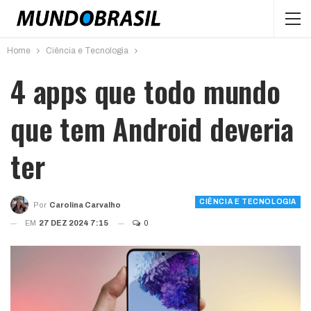
Home
Ciência e Tecnologia
4 apps que todo mundo
que tem Android deveria
ter
CIÊNCIA E TECNOLOGIA
Por
Carolina Carvalho
EM
27 DEZ 2024 7:15
0