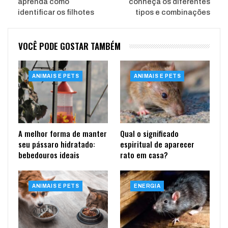
aprenda como
conheça os diferentes
identificar os filhotes
tipos e combinações
VOCÊ PODE GOSTAR TAMBÉM
ANIMAIS E PETS
ANIMAIS E PETS
A melhor forma de manter
Qual o significado
seu pássaro hidratado:
espiritual de aparecer
bebedouros ideais
rato em casa?
ANIMAIS E PETS
ENERGIA