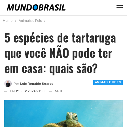
Home
Animais e Pets
5 espécies de tartaruga
que você NÃO pode ter
em casa: quais são?
ANIMAIS E PETS
Por
Luis Ronaldo Soares
EM
21 FEV 2024 21:00
0