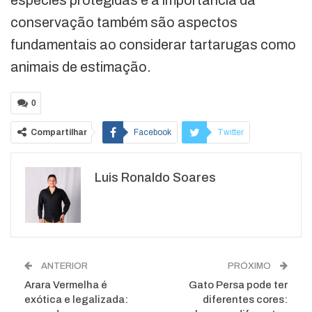
espécies protegidas e a importância da
conservação também são aspectos
fundamentais ao considerar tartarugas como
animais de estimação.
0
Compartilhar
Facebook
Twitter
Google+
ReddIt
Luis Ronaldo Soares
WhatsApp
Pinterest
O email
ANTERIOR
PRÓXIMO
Arara Vermelha é
Gato Persa pode ter
exótica e legalizada:
diferentes cores: