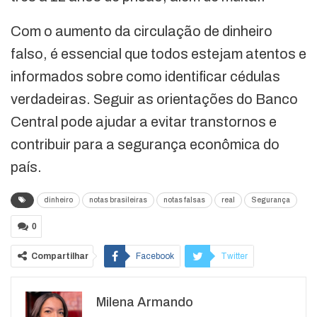
Com o aumento da circulação de dinheiro
falso, é essencial que todos estejam atentos e
informados sobre como identificar cédulas
verdadeiras. Seguir as orientações do Banco
Central pode ajudar a evitar transtornos e
contribuir para a segurança econômica do
país.
dinheiro
notas brasileiras
notas falsas
real
Segurança
0
Compartilhar
Facebook
Twitter
Google+
ReddIt
Milena Armando
WhatsApp
Pinterest
O email