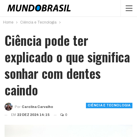
Home
Ciência e Tecnologia
Ciência pode ter
explicado o que significa
sonhar com dentes
caindo
CIÊNCIA E TECNOLOGIA
Por
Carolina Carvalho
EM
22 DEZ 2024 14:15
0