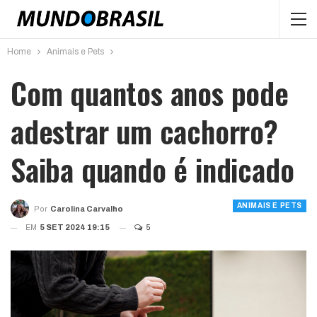
Home
Animais e Pets
Com quantos anos pode
adestrar um cachorro?
Saiba quando é indicado
ANIMAIS E PETS
Por
Carolina Carvalho
EM
5 SET 2024 19:15
5