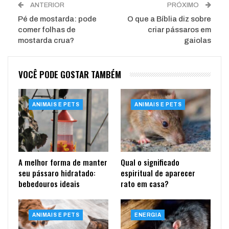
ANTERIOR
PRÓXIMO
Pé de mostarda: pode
O que a Bíblia diz sobre
comer folhas de
criar pássaros em
mostarda crua?
gaiolas
VOCÊ PODE GOSTAR TAMBÉM
ANIMAIS E PETS
ANIMAIS E PETS
A melhor forma de manter
Qual o significado
seu pássaro hidratado:
espiritual de aparecer
bebedouros ideais
rato em casa?
ANIMAIS E PETS
ENERGIA