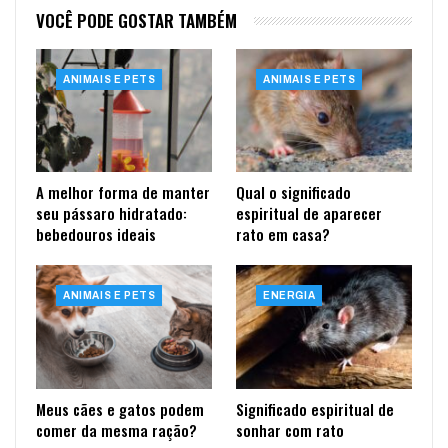
VOCÊ PODE GOSTAR TAMBÉM
ANIMAIS E PETS
ANIMAIS E PETS
A melhor forma de manter
Qual o significado
seu pássaro hidratado:
espiritual de aparecer
bebedouros ideais
rato em casa?
ANIMAIS E PETS
ENERGIA
Meus cães e gatos podem
Significado espiritual de
comer da mesma ração?
sonhar com rato