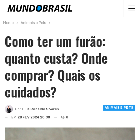
Home
Animais e Pets
Como ter um furão:
quanto custa? Onde
comprar? Quais os
cuidados?
ANIMAIS E PETS
Por
Luis Ronaldo Soares
EM
28 FEV 2024 20:30
0