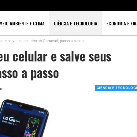
MEIO AMBIENTE E CLIMA
CIÊNCIA E TECNOLOGIA
ECONOMIA E FI
lar e salve seus dados no Carnaval; passo a passo
S SOCIAIS
u celular e salve seus
asso a passo
CIÊNCIA E TECNOLOG
0