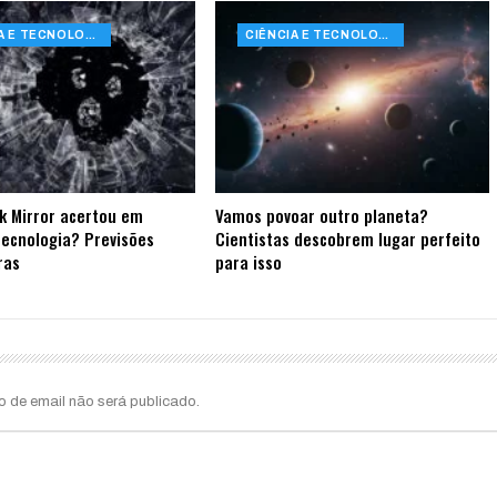
CIÊNCIA E TECNOLOGIA
CIÊNCIA E TECNOLOGIA
k Mirror acertou em
Vamos povoar outro planeta?
tecnologia? Previsões
Cientistas descobrem lugar perfeito
ras
para isso
o de email não será publicado.