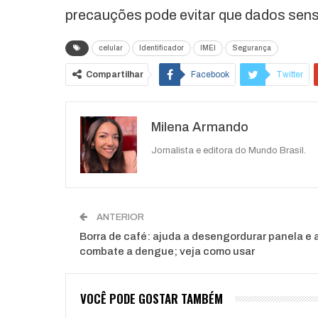
precauções pode evitar que dados sens
celular
Identificador
IMEI
Segurança
Compartilhar
Facebook
Twitter
O email
Milena Armando
Jornalista e editora do Mundo Brasil.
ANTERIOR
Borra de café: ajuda a desengordurar panela e 
combate a dengue; veja como usar
VOCÊ PODE GOSTAR TAMBÉM