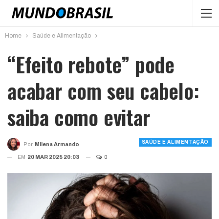
Home
Saúde e Alimentação
“Efeito rebote” pode
acabar com seu cabelo:
saiba como evitar
SAÚDE E ALIMENTAÇÃO
Por
Milena Armando
EM
20 MAR 2025 20:03
0