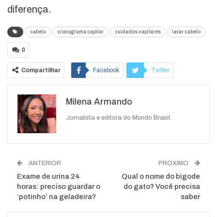
diferença.
cabelo
cronograma capilar
cuidados capilares
lavar cabelo
0
Compartilhar
Facebook
Twitter
Google+
ReddIt
Milena Armando
WhatsApp
Pinterest
O email
Jornalista e editora do Mundo Brasil.
ANTERIOR
PRÓXIMO
Exame de urina 24
Qual o nome do bigode
horas: preciso guardar o
do gato? Você precisa
‘potinho’ na geladeira?
saber