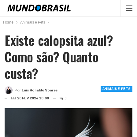
Home
Animais e Pets
Existe calopsita azul?
Como são? Quanto
custa?
ANIMAIS E PETS
Por
Luis Ronaldo Soares
EM
20 FEV 2024 18:00
0