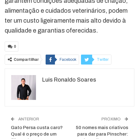
garantem condições adequadas de criação,
alimentação e cuidados veterinários, podem
ter um custo ligeiramente mais alto devido à
qualidade e garantias oferecidas.
0
Compartilhar
Facebook
Twitter
Google+
ReddIt
Luis Ronaldo Soares
WhatsApp
Pinterest
O email
ANTERIOR
PRÓXIMO
Gato Persa custa caro?
50 nomes mais criativos
Qual é o preço de um
para dar para Pinscher: