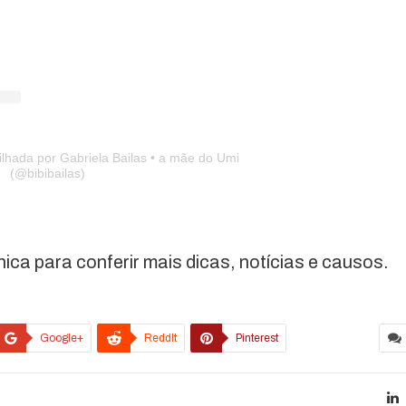
lhada por Gabriela Bailas • a mãe do Umi
(@bibibailas)
a para conferir mais dicas, notícias e causos.
Google+
ReddIt
Pinterest