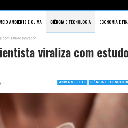
MEIO AMBIENTE E CLIMA
CIÊNCIA E TECNOLOGIA
ECONOMIA E FI
iza com estudo inovador
S SOCIAIS
ientista viraliza com estud
ANIMAIS E PETS
CIÊNCIA E TECNOLOG
0