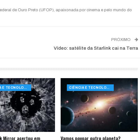
Federal de Ouro Preto (UFOP), apaixonada por cinema e pelo mundo do
PRÓXIMO
Vídeo: satélite da Starlink cai na Terra
CIÊNCIA E TECNOLOGIA
CIÊNCIA E TECNOLOGIA
k Mirror acertou em
Vamos povoar outro planeta?