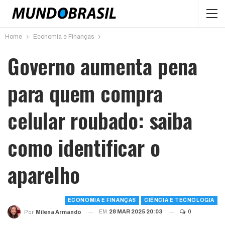
Home
Economia e Finanças
Governo aumenta pena
para quem compra
celular roubado: saiba
como identificar o
aparelho
ECONOMIA E FINANÇAS
CIÊNCIA E TECNOLOGIA
EM
28 MAR 2025 20:03
0
Por
Milena Armando