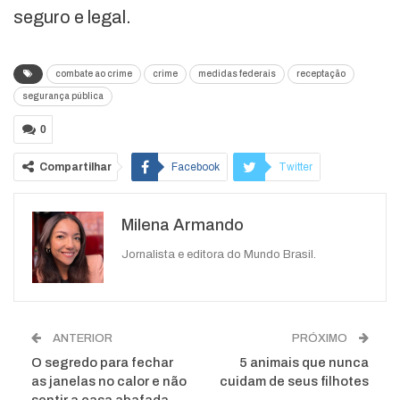
seguro e legal.
combate ao crime
crime
medidas federais
receptação
segurança pública
0
Compartilhar
Facebook
Twitter
Google+
ReddIt
Milena Armando
WhatsApp
Pinterest
O email
Jornalista e editora do Mundo Brasil.
ANTERIOR
PRÓXIMO
O segredo para fechar
5 animais que nunca
as janelas no calor e não
cuidam de seus filhotes