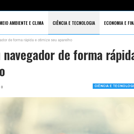
MEIO AMBIENTE E CLIMA
CIÊNCIA E TECNOLOGIA
ECONOMIA E FI
dor de forma rápida e otimize seu aparelho
S SOCIAIS
 navegador de forma rápid
o
CIÊNCIA E TECNOLOG
0