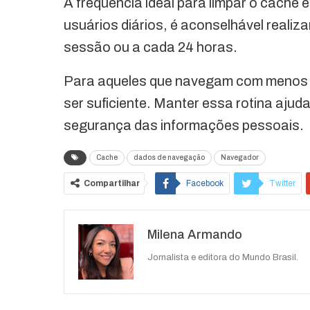
A frequência ideal para limpar o cache
usuários diários, é aconselhável reali
sessão ou a cada 24 horas.
Para aqueles que navegam com menos f
ser suficiente. Manter essa rotina ajud
segurança das informações pessoais.
Cache
dados de navegação
Navegador
Compartilhar
Facebook
Twitter
O email
Milena Armando
Jornalista e editora do Mundo Brasil.