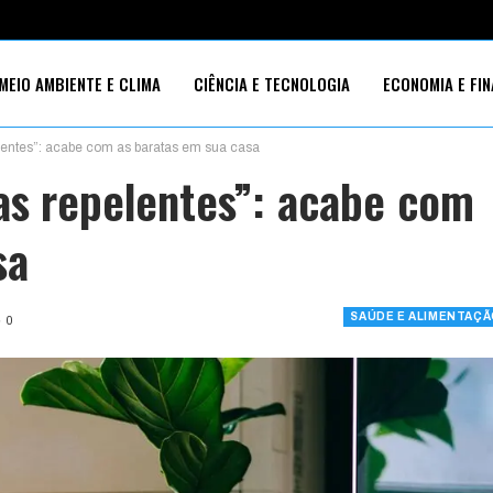
MEIO AMBIENTE E CLIMA
CIÊNCIA E TECNOLOGIA
ECONOMIA E FI
lentes”: acabe com as baratas em sua casa
S SOCIAIS
as repelentes”: acabe com
sa
SAÚDE E ALIMENTAÇ
0