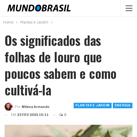
Home
Plantas e Jardim
Os significados das
folhas de louro que
poucos sabem e como
cultivá-la
PLANTAS E JARDIM
ENERGIA
Por
Milena Armando
EM
23 FEV 2025 10:11
0