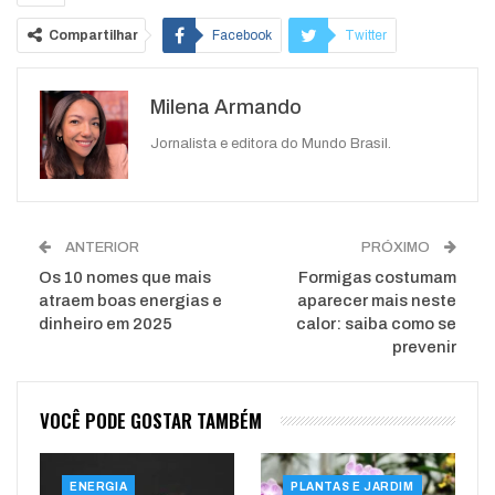
Compartilhar
Facebook
Twitter
Google+
ReddIt
Milena Armando
WhatsApp
Pinterest
O email
Jornalista e editora do Mundo Brasil.
ANTERIOR
PRÓXIMO
Os 10 nomes que mais
Formigas costumam
atraem boas energias e
aparecer mais neste
dinheiro em 2025
calor: saiba como se
prevenir
VOCÊ PODE GOSTAR TAMBÉM
ENERGIA
PLANTAS E JARDIM