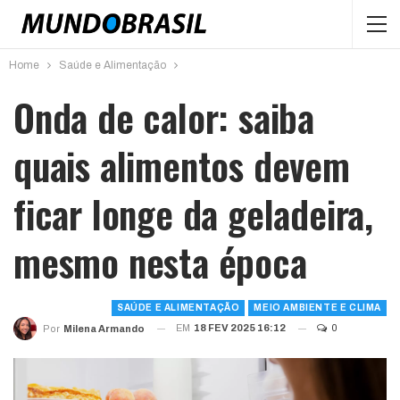
Home
Saúde e Alimentação
Onda de calor: saiba
quais alimentos devem
ficar longe da geladeira,
mesmo nesta época
SAÚDE E ALIMENTAÇÃO
MEIO AMBIENTE E CLIMA
EM
18 FEV 2025 16:12
0
Por
Milena Armando