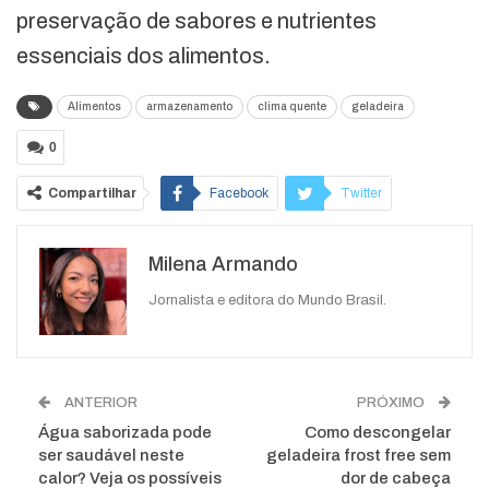
preservação de sabores e nutrientes
essenciais dos alimentos.
Alimentos
armazenamento
clima quente
geladeira
0
Compartilhar
Facebook
Twitter
Google+
ReddIt
Milena Armando
WhatsApp
Pinterest
O email
Jornalista e editora do Mundo Brasil.
ANTERIOR
PRÓXIMO
Água saborizada pode
Como descongelar
ser saudável neste
geladeira frost free sem
calor? Veja os possíveis
dor de cabeça