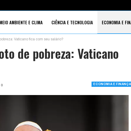
MEIO AMBIENTE E CLIMA
CIÊNCIA E TECNOLOGIA
ECONOMIA E FI
pobreza: Vaticano fica com seu salário?
S SOCIAIS
oto de pobreza: Vaticano
ECONOMIA E FINANÇ
0