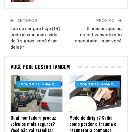
ANTERIOR
PRÓXIMO
Lua de sangue hoje (14)
5 animais que eu
pode mexer com a vida
definitivamente não
de 3 signos: você é um
encostaria – nem você
deles?
VOCÊ PODE GOSTAR TAMBÉM
ECONOMIA E FINANÇAS
ECONOMIA E FINANÇAS
Qual montadora produz
Medo de dirigir? Saiba
veículos mais seguros?
como perder o trauma e
Você não vai acreditar
recuperar a confiança