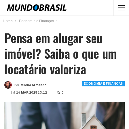
Home
Economia e Finanças
Pensa em alugar seu
imóvel? Saiba o que um
locatário valoriza
ECONOMIA E FINANÇAS
Por
Milena Armando
EM
14 MAR 2025 13:12
0