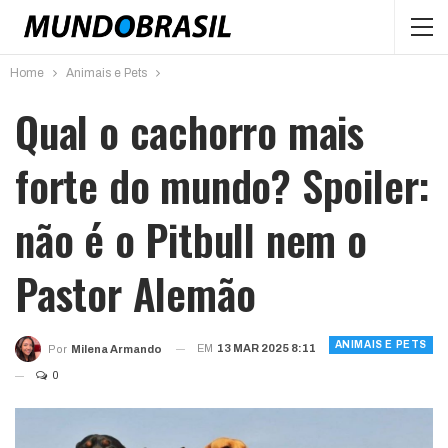
Home
Animais e Pets
Qual o cachorro mais
forte do mundo? Spoiler:
não é o Pitbull nem o
Pastor Alemão
ANIMAIS E PETS
EM
13 MAR 2025 8:11
Por
Milena Armando
0