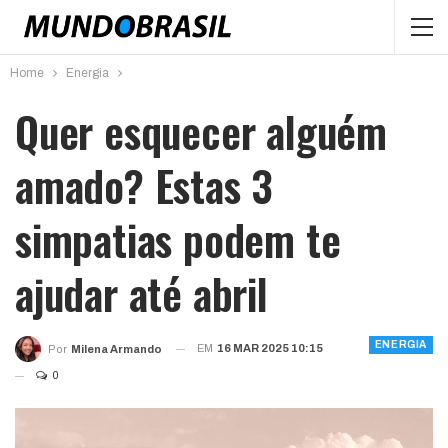
Home
Energia
Quer esquecer alguém
amado? Estas 3
simpatias podem te
ajudar até abril
ENERGIA
EM
16 MAR 2025 10:15
Por
Milena Armando
0