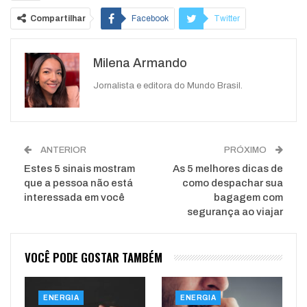
Compartilhar
Facebook
Twitter
Google+
ReddIt
Milena Armando
WhatsApp
Pinterest
O email
Jornalista e editora do Mundo Brasil.
ANTERIOR
PRÓXIMO
Estes 5 sinais mostram
As 5 melhores dicas de
que a pessoa não está
como despachar sua
interessada em você
bagagem com
segurança ao viajar
VOCÊ PODE GOSTAR TAMBÉM
ENERGIA
ENERGIA