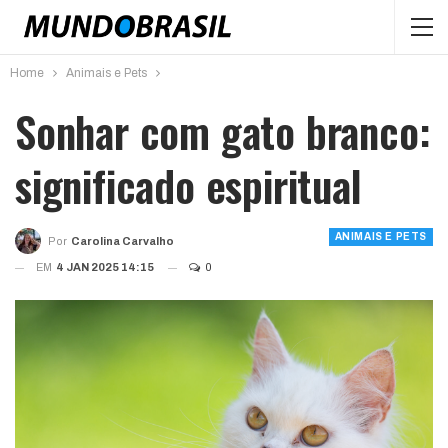
Home
Animais e Pets
Sonhar com gato branco:
significado espiritual
ANIMAIS E PETS
Por
Carolina Carvalho
EM
4 JAN 2025 14:15
0