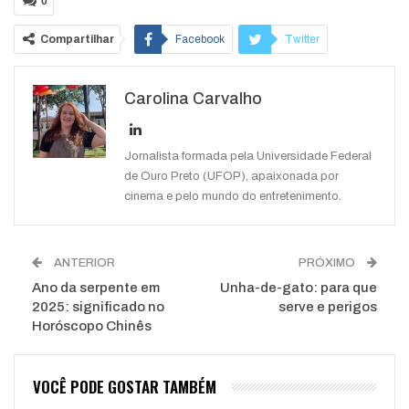
0
Compartilhar
Facebook
Twitter
Google+
ReddIt
Carolina Carvalho
WhatsApp
Pinterest
O email
Jornalista formada pela Universidade Federal
de Ouro Preto (UFOP), apaixonada por
cinema e pelo mundo do entretenimento.
ANTERIOR
PRÓXIMO
Ano da serpente em
Unha-de-gato: para que
2025: significado no
serve e perigos
Horóscopo Chinês
VOCÊ PODE GOSTAR TAMBÉM