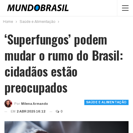
Home
Saúde e Alimentação
‘Superfungos’ podem
mudar o rumo do Brasil:
cidadãos estão
preocupados
SAÚDE E ALIMENTAÇÃO
Por
Milena Armando
EM
2 ABR 2025 16:12
0