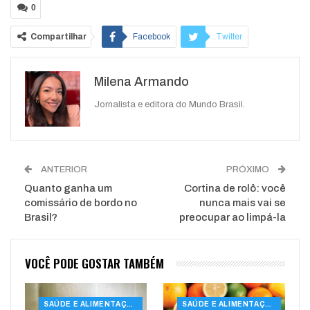
0
Compartilhar
Facebook
Twitter
Google+
ReddIt
Milena Armando
WhatsApp
Pinterest
O email
Jornalista e editora do Mundo Brasil.
ANTERIOR
PRÓXIMO
Quanto ganha um
Cortina de rolô: você
comissário de bordo no
nunca mais vai se
Brasil?
preocupar ao limpá-la
VOCÊ PODE GOSTAR TAMBÉM
SAÚDE E ALIMENTAÇÃO
SAÚDE E ALIMENTAÇÃO