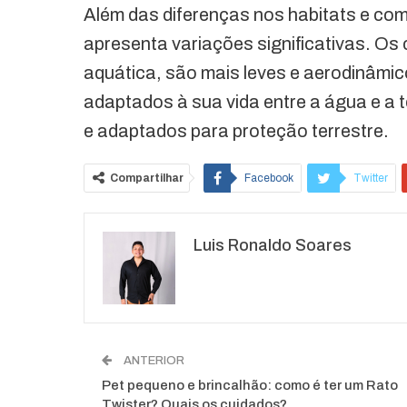
Além das diferenças nos habitats e c
apresenta variações significativas. Os
aquática, são mais leves e aerodinâm
adaptados à sua vida entre a água e a
e adaptados para proteção terrestre.
Compartilhar
Facebook
Twitter
O email
Luis Ronaldo Soares
ANTERIOR
Pet pequeno e brincalhão: como é ter um Rato
Twister? Quais os cuidados?