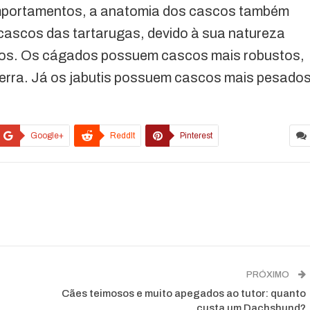
omportamentos, a anatomia dos cascos também
 cascos das tartarugas, devido à sua natureza
icos. Os cágados possuem cascos mais robustos,
 terra. Já os jabutis possuem cascos mais pesado
Google+
ReddIt
Pinterest
PRÓXIMO
Cães teimosos e muito apegados ao tutor: quanto
custa um Dachshund?