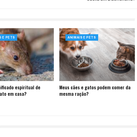
S E PETS
ANIMAIS E PETS
ificado espiritual de
Meus cães e gatos podem comer da
rato em casa?
mesma ração?