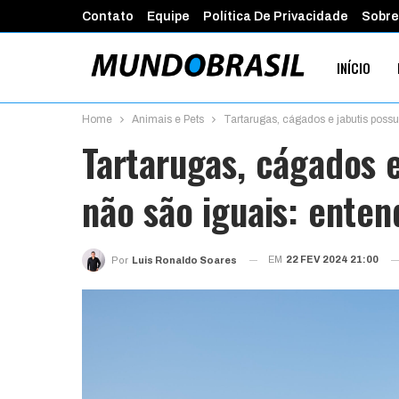
Contato
Equipe
Política De Privacidade
Sobre
INÍCIO
Home
Animais e Pets
Tartarugas, cágados e jabutis poss
PROGRAMA
Tartarugas, cágados 
não são iguais: enten
EM
22 FEV 2024 21:00
Por
Luis Ronaldo Soares