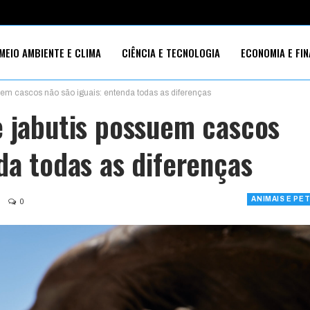
MEIO AMBIENTE E CLIMA
CIÊNCIA E TECNOLOGIA
ECONOMIA E FI
uem cascos não são iguais: entenda todas as diferenças
S SOCIAIS
e jabutis possuem cascos
da todas as diferenças
ANIMAIS E PE
0