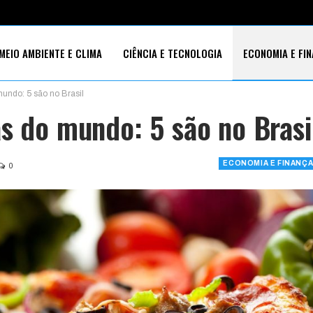
MEIO AMBIENTE E CLIMA
CIÊNCIA E TECNOLOGIA
ECONOMIA E FI
undo: 5 são no Brasil
S SOCIAIS
s do mundo: 5 são no Brasi
ECONOMIA E FINANÇ
0