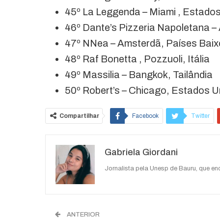
45º La Leggenda – Miami , Estado
46º Dante’s Pizzeria Napoletana –
47º NNea – Amsterdã, Países Bai
48º Raf Bonetta , Pozzuoli, Itália
49º Massilia – Bangkok, Tailândia
50º Robert’s – Chicago, Estados U
Compartilhar
Facebook
Twitter
O email
Gabriela Giordani
Jornalista pela Unesp de Bauru, que e
ANTERIOR