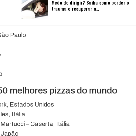
Medo de dirigir? Saiba como perder o
trauma e recuperar a…
São Paulo
o
o
 50 melhores pizzas do mundo
ork, Estados Unidos
es, Itália
 Martucci – Caserta, Itália
, Japão