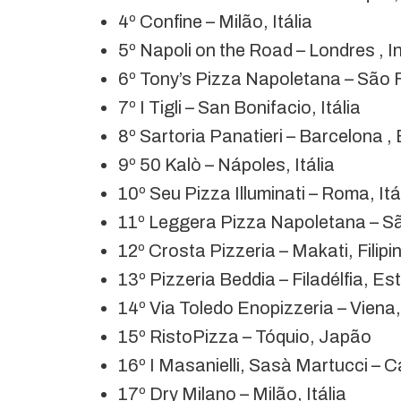
4º Confine – Milão, Itália
5º Napoli on the Road – Londres , I
6º Tony’s Pizza Napoletana – São 
7º I Tigli – San Bonifacio, Itália
8º Sartoria Panatieri – Barcelona 
9º 50 Kalò – Nápoles, Itália
10º Seu Pizza Illuminati – Roma, Itá
11º Leggera Pizza Napoletana – Sã
12º Crosta Pizzeria – Makati, Filipi
13º Pizzeria Beddia – Filadélfia, E
14º Via Toledo Enopizzeria – Viena,
15º RistoPizza – Tóquio, Japão
16º I Masanielli, Sasà Martucci – Ca
17º Dry Milano – Milão, Itália