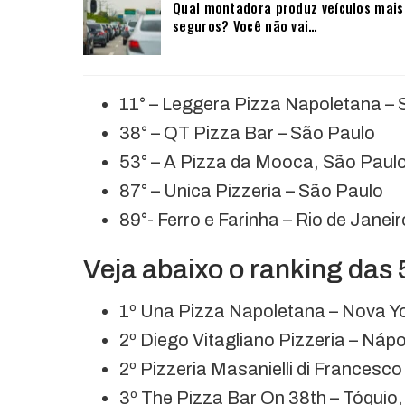
Qual montadora produz veículos mais
seguros? Você não vai…
11° – Leggera Pizza Napoletana – 
38° – QT Pizza Bar – São Paulo
53° – A Pizza da Mooca, São Paul
87° – Unica Pizzeria – São Paulo
89°- Ferro e Farinha – Rio de Janeir
Veja abaixo o ranking das
1º Una Pizza Napoletana – Nova Y
2º Diego Vitagliano Pizzeria – Nápol
2º Pizzeria Masanielli di Francesco
3º The Pizza Bar On 38th – Tóquio