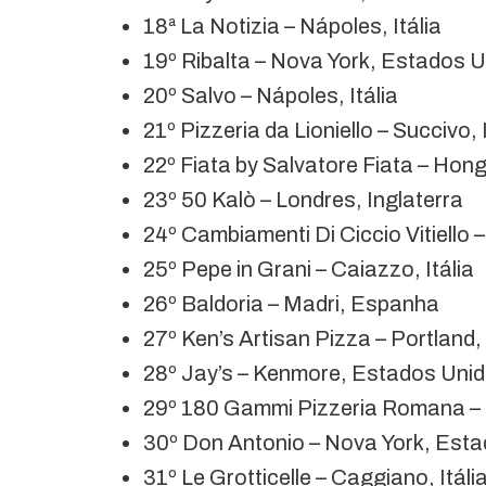
18ª La Notizia – Nápoles, Itália
19º Ribalta – Nova York, Estados 
20º Salvo – Nápoles, Itália
21º Pizzeria da Lioniello – Succivo, I
22º Fiata by Salvatore Fiata – Hon
23º 50 Kalò – Londres, Inglaterra
24º Cambiamenti Di Ciccio Vitiello –
25º Pepe in Grani – Caiazzo, Itália
26º Baldoria – Madri, Espanha
27º Ken’s Artisan Pizza – Portland
28º Jay’s – Kenmore, Estados Uni
29º 180 Gammi Pizzeria Romana – 
30º Don Antonio – Nova York, Est
31º Le Grotticelle – Caggiano, Itáli