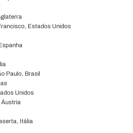
nglaterra
Francisco, Estados Unidos
, Espanha
lia
o Paulo, Brasil
nas
stados Unidos
 Áustria
serta, Itália