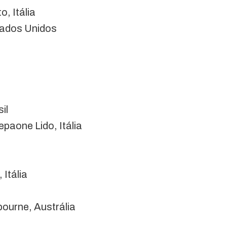
, Itália
stados Unidos
il
paone Lido, Itália
 Itália
bourne, Austrália