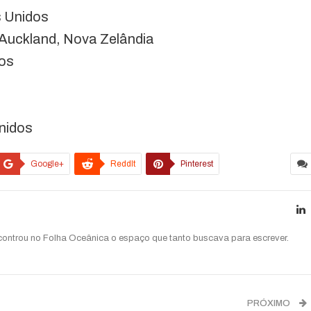
s Unidos
 Auckland, Nova Zelândia
xos
nidos
Google+
ReddIt
Pinterest
ncontrou no Folha Oceânica o espaço que tanto buscava para escrever.
PRÓXIMO