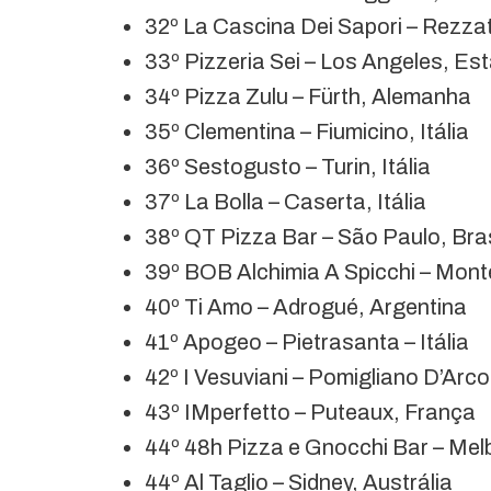
32º La Cascina Dei Sapori – Rezzato
33º Pizzeria Sei – Los Angeles, E
34º Pizza Zulu – Fürth, Alemanha
35º Clementina – Fiumicino, Itália
36º Sestogusto – Turin, Itália
37º La Bolla – Caserta, Itália
38º QT Pizza Bar – São Paulo, Bras
39º BOB Alchimia A Spicchi – Monte
40º Ti Amo – Adrogué, Argentina
41º Apogeo – Pietrasanta – Itália
42º I Vesuviani – Pomigliano D’Arco,
43º IMperfetto – Puteaux, França
44º 48h Pizza e Gnocchi Bar – Mel
44º Al Taglio – Sidney, Austrália