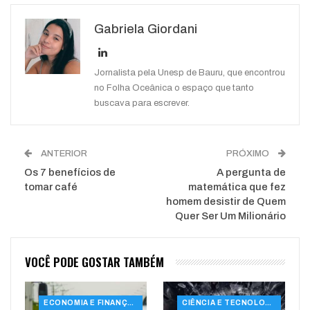
Google+
ReddIt
Gabriela Giordani
WhatsApp
Pinterest
O email
Jornalista pela Unesp de Bauru, que encontrou
no Folha Oceânica o espaço que tanto
buscava para escrever.
ANTERIOR
PRÓXIMO
Os 7 benefícios de
A pergunta de
tomar café
matemática que fez
homem desistir de Quem
Quer Ser Um Milionário
VOCÊ PODE GOSTAR TAMBÉM
ECONOMIA E FINANÇAS
CIÊNCIA E TECNOLOGIA