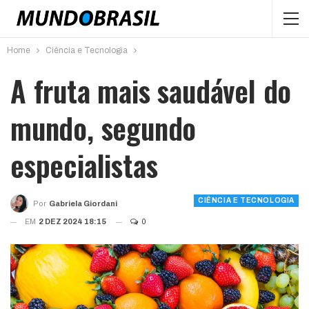
Home
Ciência e Tecnologia
A fruta mais saudável do
mundo, segundo
especialistas
CIÊNCIA E TECNOLOGIA
Por
Gabriela Giordani
EM
2 DEZ 2024 18:15
0