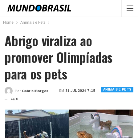
Home
Animais e Pets
Abrigo viraliza ao
promover Olimpíadas
para os pets
ANIMAIS E PETS
EM
31 JUL 2024 7:15
Por
Gabriel Borges
0