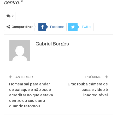
centro.”
0
Compartilhar
Facebook
Twitter
Google+
ReddIt
Gabriel Borges
WhatsApp
Pinterest
O email
ANTERIOR
PRÓXIMO
Homem sai para andar
Urso rouba câmera de
de caiaque e não pode
casa e vídeo é
acreditar no que estava
inacreditável
dentro do seu carro
quando retornou