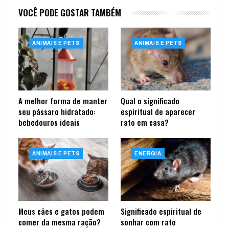
VOCÊ PODE GOSTAR TAMBÉM
ANIMAIS E PETS
ANIMAIS E PETS
A melhor forma de manter
Qual o significado
seu pássaro hidratado:
espiritual de aparecer
bebedouros ideais
rato em casa?
ANIMAIS E PETS
ENERGIA
Meus cães e gatos podem
Significado espiritual de
comer da mesma ração?
sonhar com rato