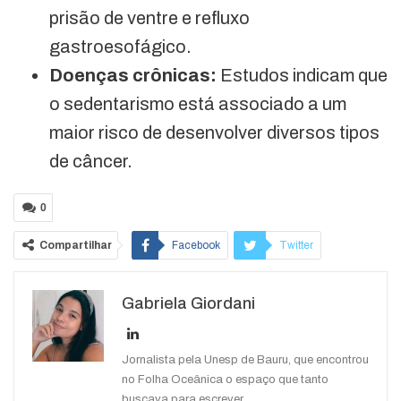
prisão de ventre e refluxo
gastroesofágico.
Doenças crônicas:
Estudos indicam que
o sedentarismo está associado a um
maior risco de desenvolver diversos tipos
de câncer.
0
Compartilhar
Facebook
Twitter
Google+
ReddIt
Gabriela Giordani
WhatsApp
Pinterest
O email
Jornalista pela Unesp de Bauru, que encontrou
no Folha Oceânica o espaço que tanto
buscava para escrever.