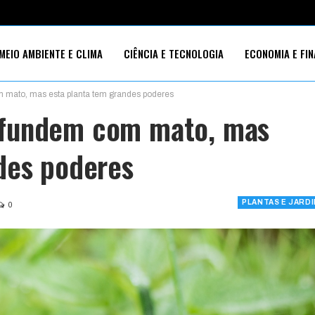
MEIO AMBIENTE E CLIMA
CIÊNCIA E TECNOLOGIA
ECONOMIA E FI
mato, mas esta planta tem grandes poderes
S SOCIAIS
nfundem com mato, mas
des poderes
PLANTAS E JARD
0