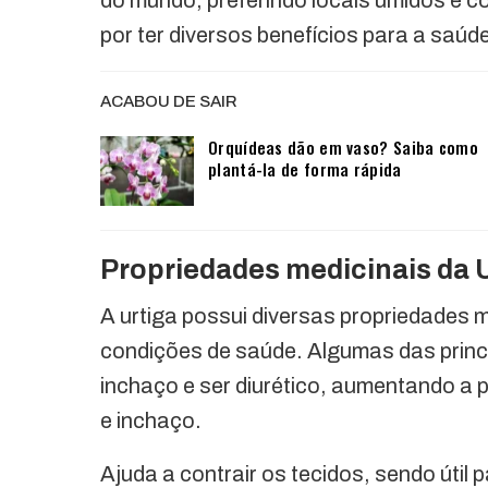
do mundo, preferindo locais úmidos e c
por ter diversos benefícios para a saúd
ACABOU DE SAIR
Orquídeas dão em vaso? Saiba como
plantá-la de forma rápida
Propriedades medicinais da 
A urtiga possui diversas propriedades m
condições de saúde. Algumas das princi
inchaço e ser diurético, aumentando a p
e inchaço.
Ajuda a contrair os tecidos, sendo útil p