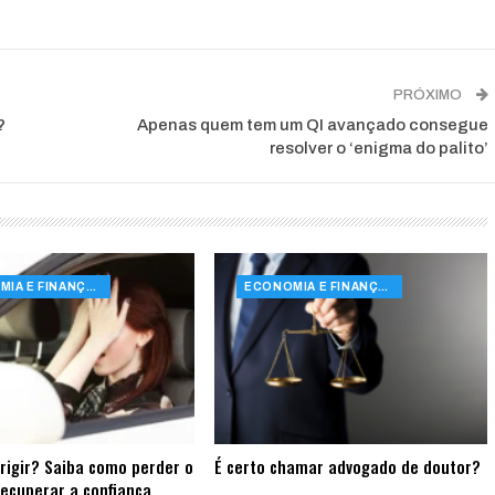
PRÓXIMO
?
Apenas quem tem um QI avançado consegue
resolver o ‘enigma do palito’
ECONOMIA E FINANÇAS
ECONOMIA E FINANÇAS
rigir? Saiba como perder o
É certo chamar advogado de doutor?
ecuperar a confiança