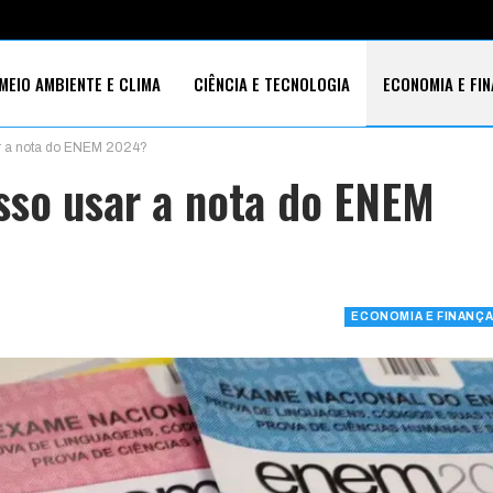
MEIO AMBIENTE E CLIMA
CIÊNCIA E TECNOLOGIA
ECONOMIA E FI
ar a nota do ENEM 2024?
S SOCIAIS
sso usar a nota do ENEM
ECONOMIA E FINANÇ