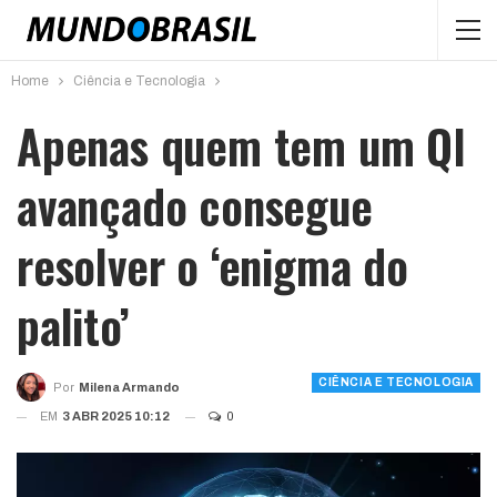
Home
Ciência e Tecnologia
Apenas quem tem um QI
avançado consegue
resolver o ‘enigma do
palito’
CIÊNCIA E TECNOLOGIA
Por
Milena Armando
EM
3 ABR 2025 10:12
0