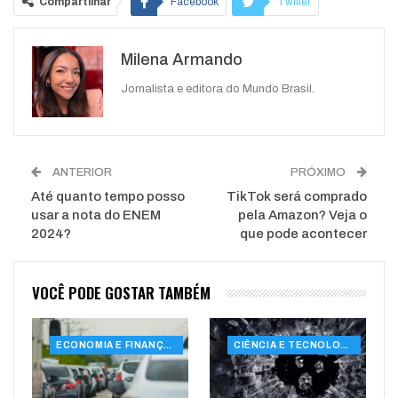
Compartilhar
Facebook
Twitter
Google+
ReddIt
Milena Armando
WhatsApp
Pinterest
O email
Jornalista e editora do Mundo Brasil.
ANTERIOR
PRÓXIMO
Até quanto tempo posso
TikTok será comprado
usar a nota do ENEM
pela Amazon? Veja o
2024?
que pode acontecer
VOCÊ PODE GOSTAR TAMBÉM
ECONOMIA E FINANÇAS
CIÊNCIA E TECNOLOGIA