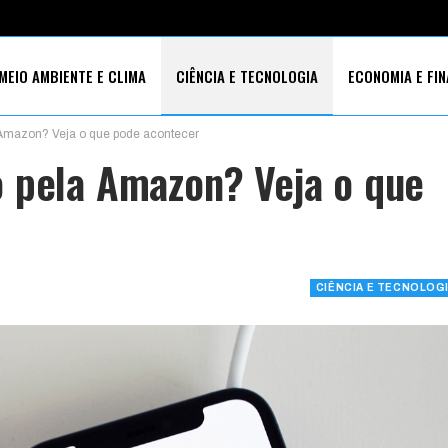
MEIO AMBIENTE E CLIMA
CIÊNCIA E TECNOLOGIA
ECONOMIA E FI
Amazon? Veja o que pode acontecer
S SOCIAIS
 pela Amazon? Veja o que
CIÊNCIA E TECNOLOG
0