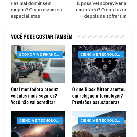
Faz mal dormir sem
É possível sobreviver a
roupas? O que dizem os
um infarto? O que fazer
especialistas
depois de sofrer um
VOCÊ PODE GOSTAR TAMBÉM
ECONOMIA E FINANÇAS
CIÊNCIA E TECNOLOGIA
Qual montadora produz
O que Black Mirror acertou
veículos mais seguros?
em relação à tecnologia?
Você não vai acreditar
Previsões assustadoras
CIÊNCIA E TECNOLOGIA
CIÊNCIA E TECNOLOGIA