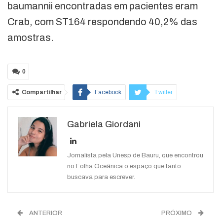
baumannii encontradas em pacientes eram
Crab, com ST164 respondendo 40,2% das
amostras.
0
Compartilhar
Facebook
Twitter
Google+
ReddIt
Gabriela Giordani
WhatsApp
Pinterest
O email
Jornalista pela Unesp de Bauru, que encontrou
no Folha Oceânica o espaço que tanto
buscava para escrever.
ANTERIOR
PRÓXIMO