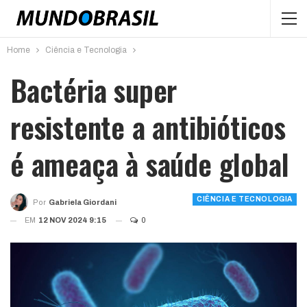
Home
Ciência e Tecnologia
Bactéria super
resistente a antibióticos
é ameaça à saúde global
CIÊNCIA E TECNOLOGIA
Por
Gabriela Giordani
EM
12 NOV 2024 9:15
0