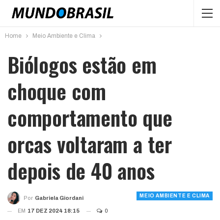
Home
Meio Ambiente e Clima
Biólogos estão em
choque com
comportamento que
orcas voltaram a ter
depois de 40 anos
MEIO AMBIENTE E CLIMA
Por
Gabriela Giordani
EM
17 DEZ 2024 18:15
0