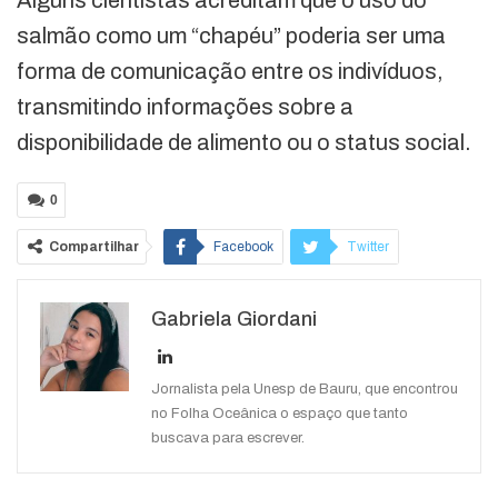
Alguns cientistas acreditam que o uso do
salmão como um “chapéu” poderia ser uma
forma de comunicação entre os indivíduos,
transmitindo informações sobre a
disponibilidade de alimento ou o status social.
0
Compartilhar
Facebook
Twitter
Google+
ReddIt
Gabriela Giordani
WhatsApp
Pinterest
O email
Jornalista pela Unesp de Bauru, que encontrou
no Folha Oceânica o espaço que tanto
buscava para escrever.