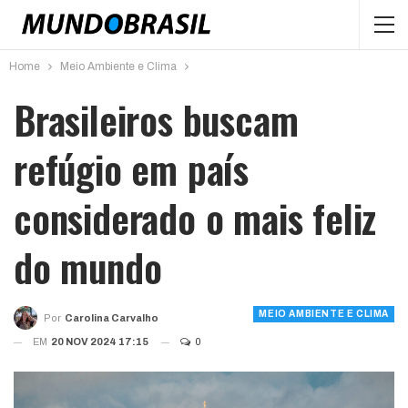
Home
Meio Ambiente e Clima
Brasileiros buscam
refúgio em país
considerado o mais feliz
do mundo
MEIO AMBIENTE E CLIMA
Por
Carolina Carvalho
EM
20 NOV 2024 17:15
0