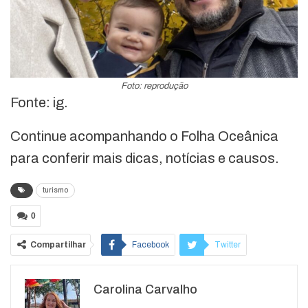
Foto: reprodução
Fonte: ig.
Continue acompanhando o Folha Oceânica
para conferir mais dicas, notícias e causos.
turismo
0
Compartilhar
Facebook
Twitter
Google+
ReddIt
Carolina Carvalho
WhatsApp
Pinterest
O email