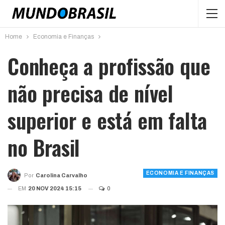
Home
Economia e Finanças
Conheça a profissão que
não precisa de nível
superior e está em falta
no Brasil
ECONOMIA E FINANÇAS
Por
Carolina Carvalho
EM
20 NOV 2024 15:15
0