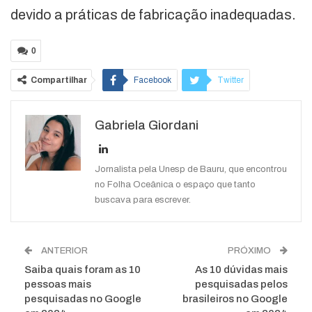
devido a práticas de fabricação inadequadas.
0
Compartilhar
Facebook
Twitter
Google+
ReddIt
Gabriela Giordani
WhatsApp
Pinterest
O email
Jornalista pela Unesp de Bauru, que encontrou
no Folha Oceânica o espaço que tanto
buscava para escrever.
ANTERIOR
PRÓXIMO
Saiba quais foram as 10
As 10 dúvidas mais
pessoas mais
pesquisadas pelos
pesquisadas no Google
brasileiros no Google