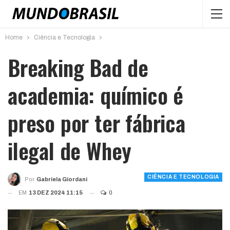
Home
Ciência e Tecnologia
Breaking Bad de
academia: químico é
preso por ter fábrica
ilegal de Whey
CIÊNCIA E TECNOLOGIA
Por
Gabriela Giordani
EM
13 DEZ 2024 11:15
0