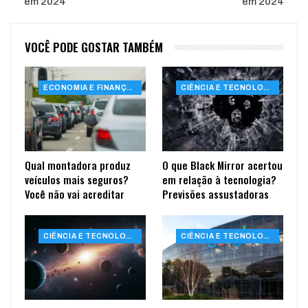
em 2024
em 2024
VOCÊ PODE GOSTAR TAMBÉM
ECONOMIA E FINANÇAS
CIÊNCIA E TECNOLOGIA
Qual montadora produz
O que Black Mirror acertou
veículos mais seguros?
em relação à tecnologia?
Você não vai acreditar
Previsões assustadoras
CIÊNCIA E TECNOLOGIA
CIÊNCIA E TECNOLOGIA