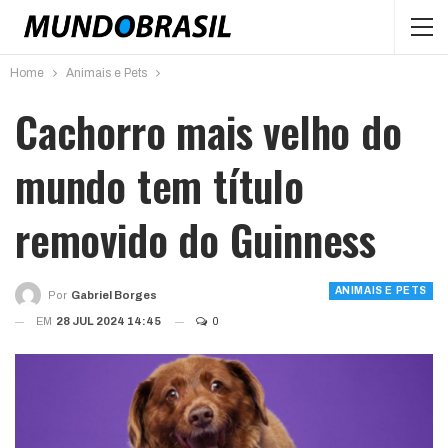
Home
Animais e Pets
Cachorro mais velho do
mundo tem título
removido do Guinness
ANIMAIS E PETS
Por
Gabriel Borges
EM
28 JUL 2024 14:45
0