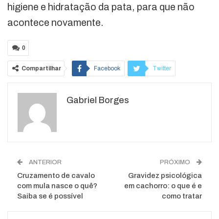
higiene e hidratação da pata, para que não
acontece novamente.
0
Compartilhar
Facebook
Twitter
Google+
ReddIt
Gabriel Borges
WhatsApp
Pinterest
O email
ANTERIOR
PRÓXIMO
Cruzamento de cavalo
Gravidez psicológica
com mula nasce o quê?
em cachorro: o que é e
Saiba se é possível
como tratar