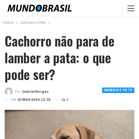
Home
Animais e Pets
Cachorro não para de
lamber a pata: o que
pode ser?
ANIMAIS E PETS
Por
Gabriel Borges
EM
20 MAR 2024 12:32
0