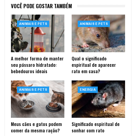
VOCÊ PODE GOSTAR TAMBÉM
ANIMAIS E PETS
ANIMAIS E PETS
A melhor forma de manter
Qual o significado
seu pássaro hidratado:
espiritual de aparecer
bebedouros ideais
rato em casa?
ANIMAIS E PETS
ENERGIA
Meus cães e gatos podem
Significado espiritual de
comer da mesma ração?
sonhar com rato