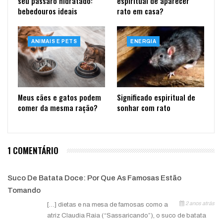
seu pássaro hidratado:
espiritual de aparecer
bebedouros ideais
rato em casa?
ANIMAIS E PETS
ENERGIA
Meus cães e gatos podem
Significado espiritual de
comer da mesma ração?
sonhar com rato
1 COMENTÁRIO
Suco De Batata Doce: Por Que As Famosas Estão
Tomando
2 anos atrás
[…] dietas e na mesa de famosas como a
atriz Claudia Raia (“Sassaricando”), o suco de batata