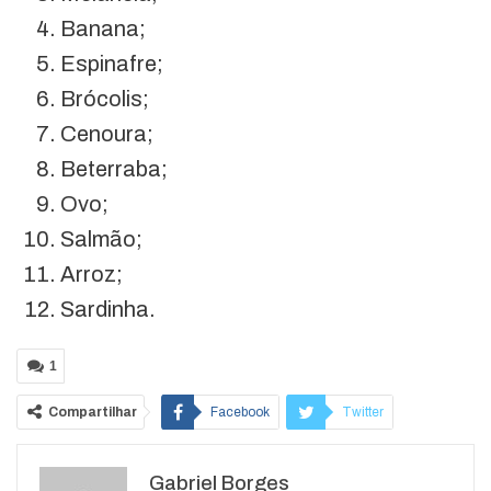
Banana;
Espinafre;
Brócolis;
Cenoura;
Beterraba;
Ovo;
Salmão;
Arroz;
Sardinha.
1
Compartilhar
Facebook
Twitter
Google+
ReddIt
Gabriel Borges