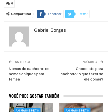
0
Compartilhar
Facebook
Twitter
Google+
ReddIt
Gabriel Borges
WhatsApp
Pinterest
O email
ANTERIOR
PRÓXIMO
Nomes de cachorro: os
Chocolate para
nomes chiques para
cachorro: o que fazer se
fêmea
ele comer?
VOCÊ PODE GOSTAR TAMBÉM
ANIMAIS E PETS
ANIMAIS E PETS