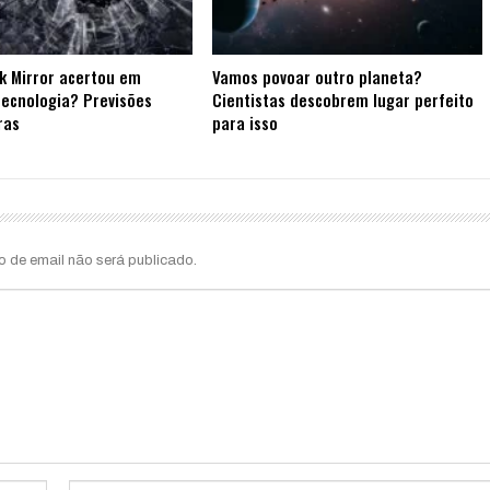
k Mirror acertou em
Vamos povoar outro planeta?
tecnologia? Previsões
Cientistas descobrem lugar perfeito
ras
para isso
o de email não será publicado.