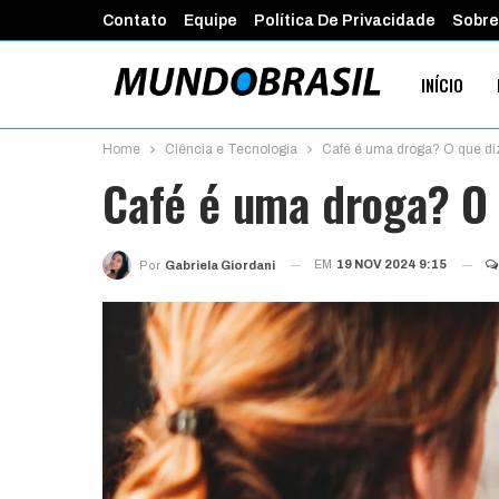
Contato
Equipe
Política De Privacidade
Sobre
INÍCIO
Home
Ciência e Tecnologia
Café é uma droga? O que diz
PROGRAMA
Café é uma droga? O 
EM
19 NOV 2024 9:15
Por
Gabriela Giordani