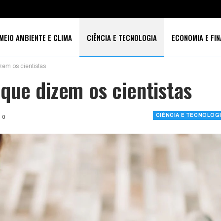
MEIO AMBIENTE E CLIMA
CIÊNCIA E TECNOLOGIA
ECONOMIA E FI
em os cientistas
S SOCIAIS
que dizem os cientistas
CIÊNCIA E TECNOLOG
0