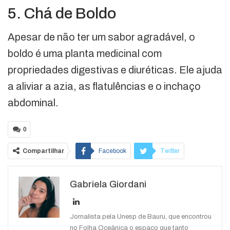
5. Chá de Boldo
Apesar de não ter um sabor agradável, o
boldo é uma planta medicinal com
propriedades digestivas e diuréticas. Ele ajuda
a aliviar a azia, as flatulências e o inchaço
abdominal.
0
Compartilhar
Facebook
Twitter
Google+
ReddIt
Gabriela Giordani
WhatsApp
Pinterest
O email
Jornalista pela Unesp de Bauru, que encontrou
no Folha Oceânica o espaço que tanto