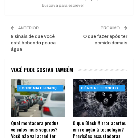
buscava para escrever.
ANTERIOR
PRÓXIMO
9 sinais de que você
O que fazer após ter
está bebendo pouca
comido demais
água
VOCÊ PODE GOSTAR TAMBÉM
ECONOMIA E FINANÇAS
CIÊNCIA E TECNOLOGIA
Qual montadora produz
O que Black Mirror acertou
veículos mais seguros?
em relação à tecnologia?
Você não vai acreditar
Previsões assustadoras