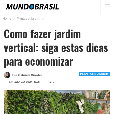
Home
Plantas e Jardim
Como fazer jardim
vertical: siga estas dicas
para economizar
PLANTAS E JARDIM
Por
Gabriela Giordani
EM
12 AGO 2024 8:15
0