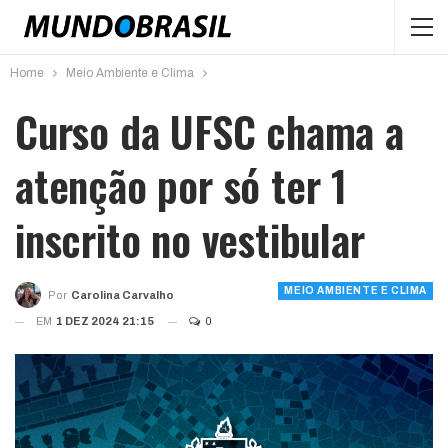
Home
Meio Ambiente e Clima
Curso da UFSC chama a
atenção por só ter 1
inscrito no vestibular
MEIO AMBIENTE E CLIMA
Por
Carolina Carvalho
EM
1 DEZ 2024 21:15
0