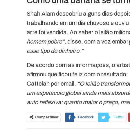
Como uma banana se torno
Shah Alam descobriu alguns dias depois
trabalhando em um dia chuvoso e ouviu 
arte foi vendida. Ao saber o leilão mili
homem pobre”
, disse, com a voz emba
esse tipo de dinheiro.”
De acordo com as informações, o artist
afirmou que ficou feliz com o resultado:
Cattelan por email.
“O leilão transform
um espetáculo global ainda mais absurd
auto reflexiva: quanto maior o preço, mai
Compartilhar
Facebook
Twitter
O email