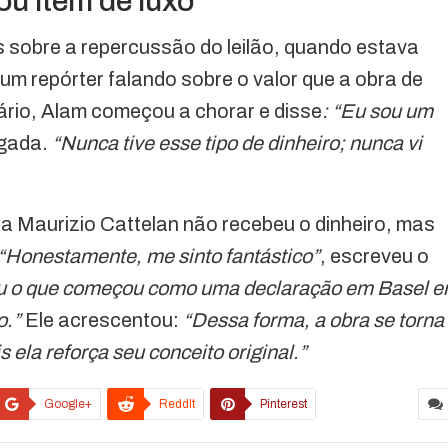
u item de luxo
 sobre a repercussão do leilão, quando estava
um repórter falando sobre o valor que a obra de
onário, Alam começou a chorar e disse
: “Eu sou um
rgada.
“Nunca tive esse tipo de dinheiro; nunca vi
a Maurizio Cattelan não recebeu o dinheiro, mas
“Honestamente, me sinto fantástico”
, escreveu o
ou o que começou como uma declaração em Basel 
o.”
Ele acrescentou:
“Dessa forma, a obra se torna
s ela reforça seu conceito original.”
Google+
ReddIt
Pinterest