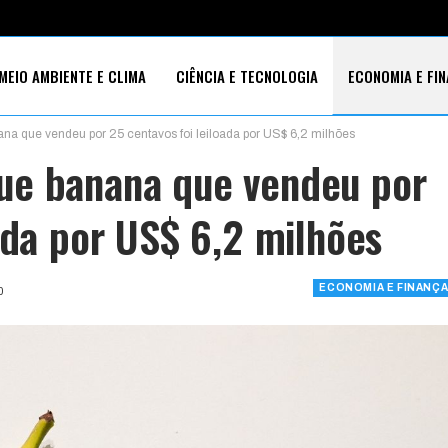
MEIO AMBIENTE E CLIMA
CIÊNCIA E TECNOLOGIA
ECONOMIA E FI
na que vendeu por 25 centavos foi leiloada por US$ 6,2 milhões
S SOCIAIS
ue banana que vendeu por
ada por US$ 6,2 milhões
ECONOMIA E FINANÇ
0